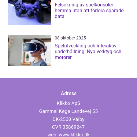
Felsökning av spelkonsoler
hemma utan att förlora sparade
data
08 oktober 2025
Spelutveckling och interaktiv
underhållning: Nya verktyg och
motorer
Adress
web:
www.klikko.dk