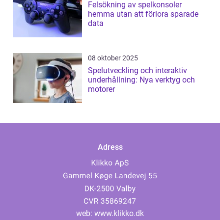
Felsökning av spelkonsoler
hemma utan att förlora sparade
data
08 oktober 2025
Spelutveckling och interaktiv
underhållning: Nya verktyg och
motorer
Adress
web:
www.klikko.dk