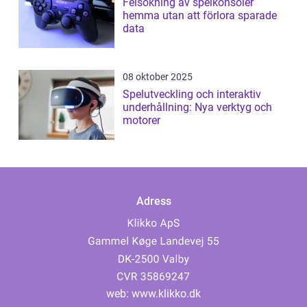
Felsökning av spelkonsoler
hemma utan att förlora sparade
data
08 oktober 2025
Spelutveckling och interaktiv
underhållning: Nya verktyg och
motorer
Adress
web:
www.klikko.dk