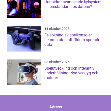
Hur bidrar avancerade kylsystem
till prestandan hos datorer?
11 oktober 2025
Felsökning av spelkonsoler
hemma utan att förlora sparade
data
08 oktober 2025
Spelutveckling och interaktiv
underhållning: Nya verktyg och
motorer
Adress