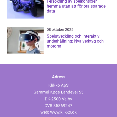
Felsökning av spelkonsoler
hemma utan att förlora sparade
data
08 oktober 2025
Spelutveckling och interaktiv
underhållning: Nya verktyg och
motorer
Adress
web:
www.klikko.dk