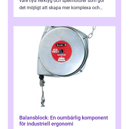
vare nya verktyg och spelmotorer som gör
det möjligt att skapa mer komplexa och
engagera...
Balansblock: En oumbärlig komponent
för industriell ergonomi