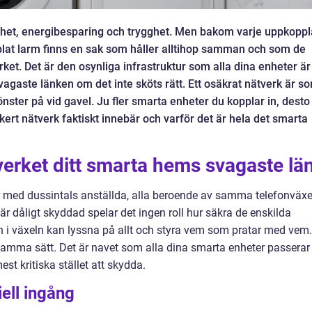
het, energibesparing och trygghet. Men bakom varje uppkopp
lat larm finns en sak som håller alltihop samman och som de
ket. Det är den osynliga infrastruktur som alla dina enheter är
agaste länken om det inte sköts rätt. Ett osäkrat nätverk är s
önster på vid gavel. Ju fler smarta enheter du kopplar in, desto
säkert nätverk faktiskt innebär och varför det är hela det smarta
erket ditt smarta hems svagaste lä
tor med dussintals anställda, alla beroende av samma telefonväxe
r dåligt skyddad spelar det ingen roll hur säkra de enskilda
n i växeln kan lyssna på allt och styra vem som pratar med vem.
mma sätt. Det är navet som alla dina smarta enheter passerar
est kritiska stället att skydda.
iell ingång