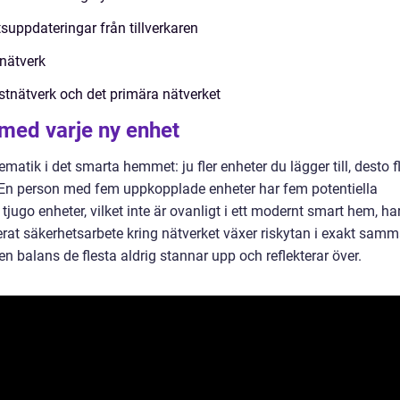
uppdateringar från tillverkaren
-nätverk
tnätverk och det primära nätverket
med varje ny enhet
atik i det smarta hemmet: ju fler enheter du lägger till, desto f
En person med fem uppkopplade enheter har fem potentiella
jugo enheter, vilket inte är ovanligt i ett modernt smart hem, ha
erat säkerhetsarbete kring nätverket växer riskytan i exakt sam
n balans de flesta aldrig stannar upp och reflekterar över.