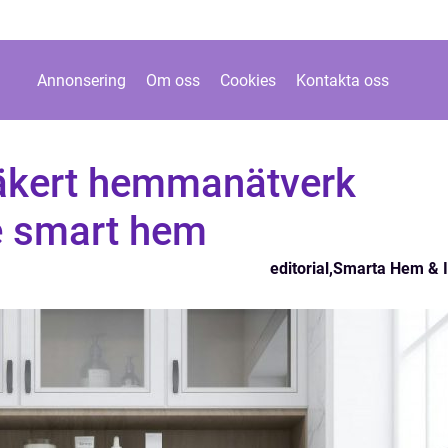
Annonsering
Om oss
Cookies
Kontakta oss
 säkert hemmanätverk
je smart hem
editorial
,
Smarta Hem & 