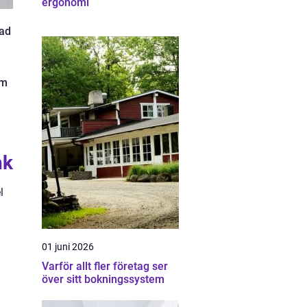
ergonomi
lad
om
nk
l
01 juni 2026
Varför allt fler företag ser
över sitt bokningssystem