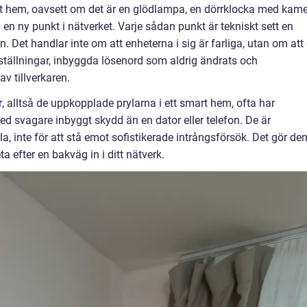
itt hem, oavsett om det är en glödlampa, en dörrklocka med kam
n ny punkt i nätverket. Varje sådan punkt är tekniskt sett en
in. Det handlar inte om att enheterna i sig är farliga, utan om att
tällningar, inbyggda lösenord som aldrig ändrats och
v tillverkaren.
r
, alltså de uppkopplade prylarna i ett smart hem, ofta har
 svagare inbyggt skydd än en dator eller telefon. De är
la, inte för att stå emot sofistikerade intrångsförsök. Det gör de
eta efter en bakväg in i ditt nätverk.