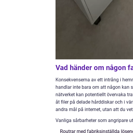
Vad händer om någon fak
Konsekvenserna av ett intrång i hemma
handlar inte bara om att någon kan s
nätverket kan potentiellt övervaka t
åt filer på delade hårddiskar och i v
andra mål på internet, utan att du ve
Vanliga sårbarheter som angripare ut
Routrar med fabriksinställda lösen