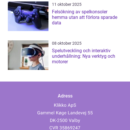
11 oktober 2025
Felsökning av spelkonsoler
hemma utan att förlora sparade
data
08 oktober 2025
Spelutveckling och interaktiv
underhållning: Nya verktyg och
motorer
Adress