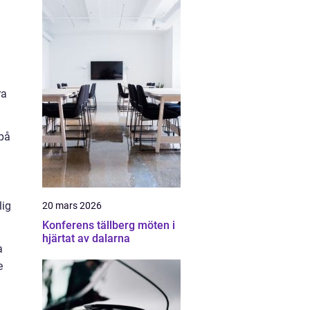
ra
 på
lig
20 mars 2026
Konferens tällberg möten i
hjärtat av dalarna
a
e