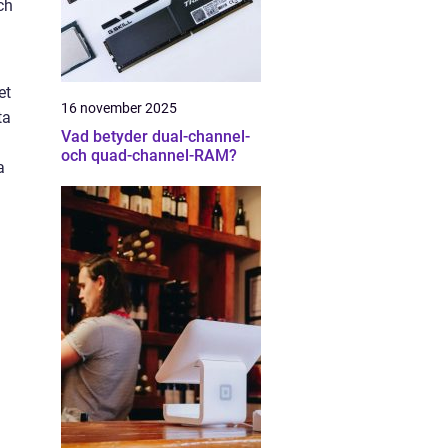
ch
et
16 november 2025
ta
Vad betyder dual-channel-
och quad-channel-RAM?
a