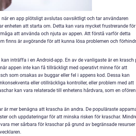
l när en app plötsligt avslutas oavsiktligt och tar användaren
kar enheten att starta om. Detta kan vara mycket frustrerande för
måga att använda och njuta av appen. Att förstå varför detta
om finns är avgörande för att kunna lösa problemen och förhind
 kan inträffa i en Android-app. En av de vanligaste är en krasch
när appen inte kan få tillräckligt med operativt minne för att
rasch som orsakas av buggar eller fel i appens kod. Dessa kan
nkonsekventa eller otillräckliga kontroller, eller problem med att
raschar kan vara relaterade till enhetens hårdvara, som en ofören
appar är mer benägna att krascha än andra. De populäraste apparn
ster och uppdateringar för att minska risken för kraschar. Mindr
 vara mer sårbara för kraschar på grund av begränsade resurser
tvecklaren.