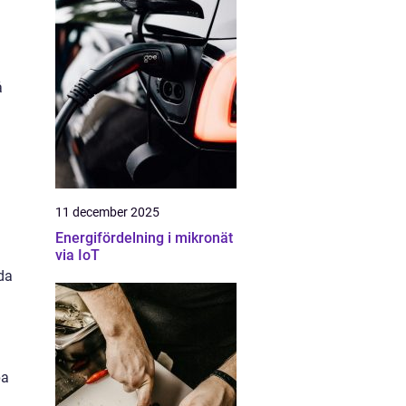
å
11 december 2025
Energifördelning i mikronät
via IoT
da
pa