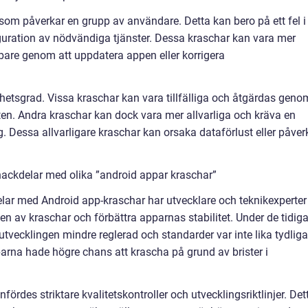
som påverkar en grupp av användare. Detta kan bero på ett fel i
iguration av nödvändiga tjänster. Dessa kraschar kan vara mer
are genom att uppdatera appen eller korrigera
ighetsgrad. Vissa kraschar kan vara tillfälliga och åtgärdas geno
ten. Andra kraschar kan dock vara mer allvarliga och kräva en
. Dessa allvarligare kraschar kan orsaka dataförlust eller påver
nackdelar med olika ”android appar kraschar”
delar med Android app-kraschar har utvecklare och teknikexperter
en av kraschar och förbättra apparnas stabilitet. Under de tidig
tvecklingen mindre reglerad och standarder var inte lika tydliga
parna hade högre chans att krascha på grund av brister i
rdes striktare kvalitetskontroller och utvecklingsriktlinjer. Det