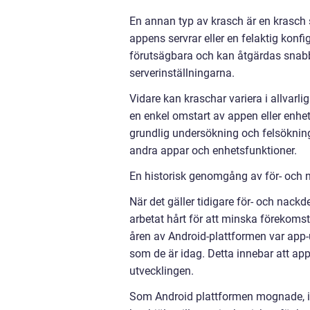
En annan typ av krasch är en krasch 
appens servrar eller en felaktig konf
förutsägbara och kan åtgärdas snabb
serverinställningarna.
Vidare kan kraschar variera i allvarl
en enkel omstart av appen eller enhe
grundlig undersökning och felsökning
andra appar och enhetsfunktioner.
En historisk genomgång av för- och 
När det gäller tidigare för- och nack
arbetat hårt för att minska förekomst
åren av Android-plattformen var app-u
som de är idag. Detta innebar att ap
utvecklingen.
Som Android plattformen mognade, infö