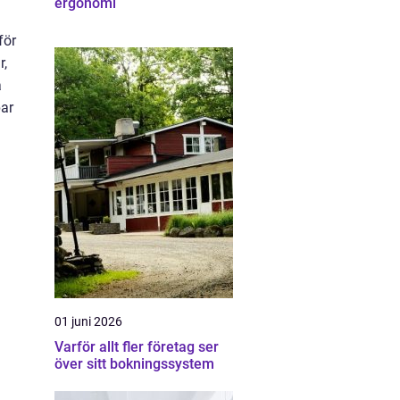
ergonomi
för
r,
å
par
01 juni 2026
Varför allt fler företag ser
över sitt bokningssystem