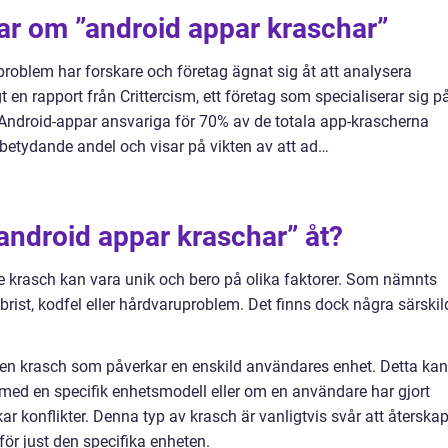
ar om ”android appar kraschar”
problem har forskare och företag ägnat sig åt att analysera
en rapport från Crittercism, ett företag som specialiserar sig p
 Android-appar ansvariga för 70% av de totala app-krascherna
en betydande andel och visar på vikten av att ad…
 ”android appar kraschar” åt?
je krasch kan vara unik och bero på olika faktorer. Som nämnts
rist, kodfel eller hårdvaruproblem. Det finns dock några särskil
 en krasch som påverkar en enskild användares enhet. Detta kan
med en specifik enhetsmodell eller om en användare har gjort
ar konflikter. Denna typ av krasch är vanligtvis svår att återska
ör just den specifika enheten.