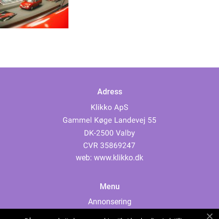
Adress
web:
www.klikko.dk
Menu
Annonsering
Om oss